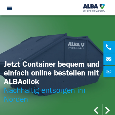
Jetzt Container bequem und
einfach online bestellen mit
ALBAclick
Ihre Entsorgungslösungen für
Nachhaltig entsorgen im
Mecklenburg-Vorpommern
Norden